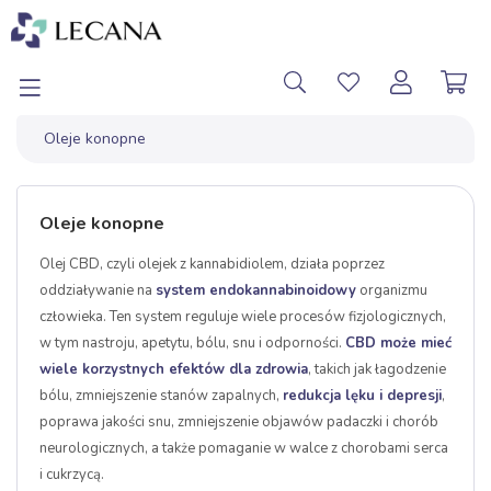
Oleje konopne
Oleje konopne
Olej CBD, czyli olejek z kannabidiolem, działa poprzez
oddziaływanie na
system endokannabinoidowy
organizmu
człowieka. Ten system reguluje wiele procesów fizjologicznych,
w tym nastroju, apetytu, bólu, snu i odporności.
CBD może mieć
wiele korzystnych efektów dla zdrowia
, takich jak łagodzenie
bólu, zmniejszenie stanów zapalnych,
redukcja lęku i depresji
,
poprawa jakości snu, zmniejszenie objawów padaczki i chorób
neurologicznych, a także pomaganie w walce z chorobami serca
i cukrzycą.