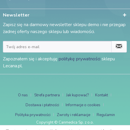
Newsletter
Zapisz się na darmowy newsletter sklepu demo i nie przegap
żadnej oferty naszego sklepu lub wiadomości.
Zapoznałem się i akceptuję
politykę prywatności
sklepu
Lecana.pl.
O nas
Strefa partnera
Jak kupować?
Kontakt
Dostawa i płatności
Informacje o cookies
Polityka prywatności
Zwroty i reklamacje
Regulamin
Copyright © Canmedica Sp. z o.o.