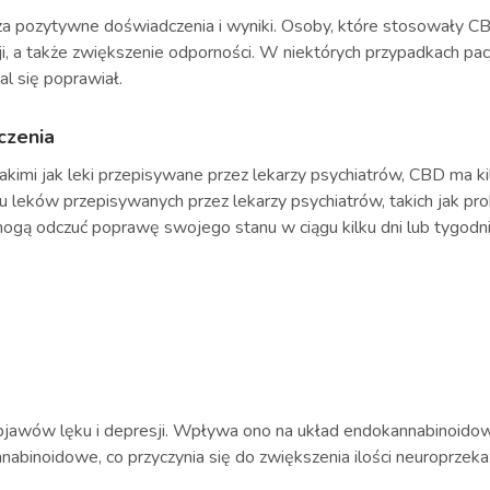
a pozytywne doświadczenia i wyniki. Osoby, które stosowały CB
i, a także zwiększenie odporności. W niektórych przypadkach pa
al się poprawiał.
czenia
imi jak leki przepisywane przez lekarzy psychiatrów, CBD ma k
leków przepisywanych przez lekarzy psychiatrów, takich jak prob
 mogą odczuć poprawę swojego stanu w ciągu kilku dni lub tygodn
awów lęku i depresji. Wpływa ono na układ endokannabinoidowy, 
annabinoidowe, co przyczynia się do zwiększenia ilości neuroprzeka