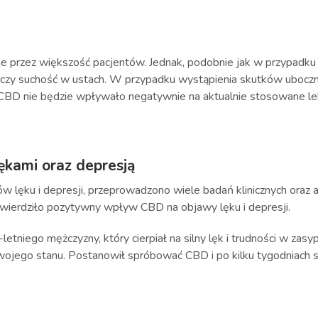
e przez większość pacjentów. Jednak, podobnie jak w przypadku
 czy suchość w ustach. W przypadku wystąpienia skutków uboczny
e CBD nie będzie wpływało negatywnie na aktualnie stosowane le
ękami oraz depresją
lęku i depresji, przeprowadzono wiele badań klinicznych oraz an
wierdziło pozytywny wpływ CBD na objawy lęku i depresji.
etniego mężczyzny, który cierpiał na silny lęk i trudności w zasy
 swojego stanu. Postanowił spróbować CBD i po kilku tygodniac