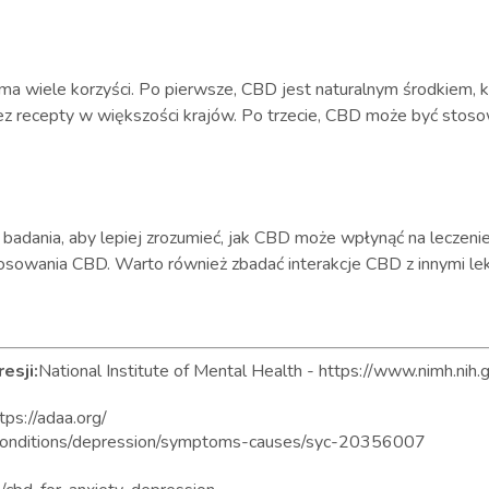
 wiele korzyści. Po pierwsze, CBD jest naturalnym środkiem, k
z recepty w większości krajów. Po trzecie, CBD może być stosow
adania, aby lepiej zrozumieć, jak CBD może wpłynąć na leczenie 
sowania CBD. Warto również zbadać interakcje CBD z innymi le
esji:
National Institute of Mental Health - https://www.nimh.nih.
ps://adaa.org/
s-conditions/depression/symptoms-causes/syc-20356007