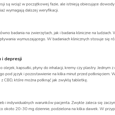
ji są wciąż w początkowej fazie, ale istnieją obiecujące dowod
aż wymagają dalszej weryfikacji.
ówno badania na zwierzętach, jak i badania kliniczne na ludziach
ty pływania wymuszającego. W badaniach klinicznych stosuje się ró
i depresji
ejek, kapsułki, płyny do inhalacji, kremy czy plastry. Jednym z 
o pod język i pozostawienie na kilka minut przed połknięciem. W
i z CBD, które można połknąć jak zwykłą tabletkę.
 i indywidualnych warunków pacjenta. Zwykle zaleca się zaczynać
o około 20-30 mg dziennie, podzielona na kilka dawek. W przy