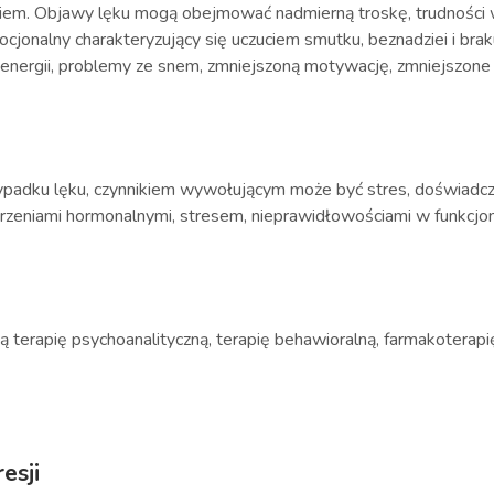
iem. Objawy lęku mogą obejmować nadmierną troskę, trudności w
ocjonalny charakteryzujący się uczuciem smutku, beznadziei i br
energii, problemy ze snem, zmniejszoną motywację, zmniejszone 
rzypadku lęku, czynnikiem wywołującym może być stres, doświadcz
urzeniami hormonalnymi, stresem, nieprawidłowościami w funkcj
terapię psychoanalityczną, terapię behawioralną, farmakoterapię o
esji