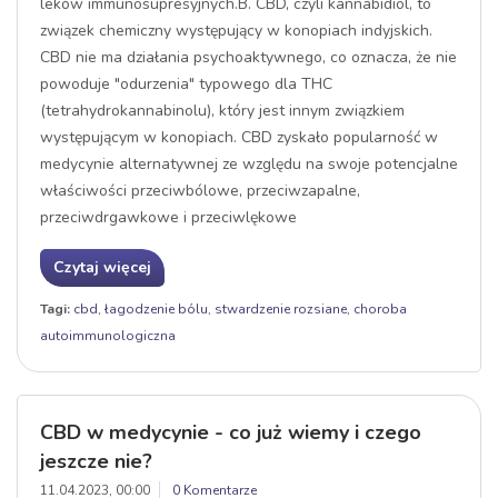
leków immunosupresyjnych.B. CBD, czyli kannabidiol, to
związek chemiczny występujący w konopiach indyjskich.
CBD nie ma działania psychoaktywnego, co oznacza, że nie
powoduje "odurzenia" typowego dla THC
(tetrahydrokannabinolu), który jest innym związkiem
występującym w konopiach. CBD zyskało popularność w
medycynie alternatywnej ze względu na swoje potencjalne
właściwości przeciwbólowe, przeciwzapalne,
przeciwdrgawkowe i przeciwlękowe
Czytaj więcej
Tagi:
cbd
,
łagodzenie bólu
,
stwardzenie rozsiane
,
choroba
autoimmunologiczna
CBD w medycynie - co już wiemy i czego
jeszcze nie?
11.04.2023, 00:00
0 Komentarze