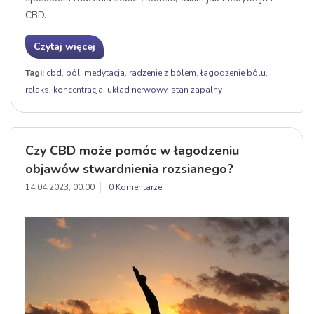
CBD.
Czytaj więcej
Tagi:
cbd
,
ból
,
medytacja
,
radzenie z bólem
,
łagodzenie bólu
,
relaks
,
koncentracja
,
układ nerwowy
,
stan zapalny
Czy CBD może pomóc w łagodzeniu
objawów stwardnienia rozsianego?
14.04.2023, 00:00
0 Komentarze