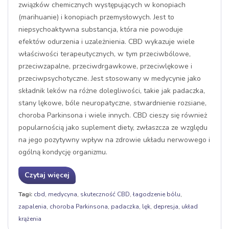
związków chemicznych występujących w konopiach
(marihuanie) i konopiach przemysłowych. Jest to
niepsychoaktywna substancja, która nie powoduje
efektów odurzenia i uzależnienia. CBD wykazuje wiele
właściwości terapeutycznych, w tym przeciwbólowe,
przeciwzapalne, przeciwdrgawkowe, przeciwlękowe i
przeciwpsychotyczne. Jest stosowany w medycynie jako
składnik leków na różne dolegliwości, takie jak padaczka,
stany lękowe, bóle neuropatyczne, stwardnienie rozsiane,
choroba Parkinsona i wiele innych. CBD cieszy się również
popularnością jako suplement diety, zwłaszcza ze względu
na jego pozytywny wpływ na zdrowie układu nerwowego i
ogólną kondycję organizmu.
Czytaj więcej
Tagi:
cbd
,
medycyna
,
skuteczność CBD
,
łagodzenie bólu
,
zapalenia
,
choroba Parkinsona
,
padaczka
,
lęk
,
depresja
,
układ
krążenia