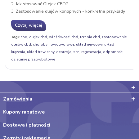
2. Jak stosować Olejek CBD?
3. Zastosowanie olejów konopnych - konkretne przykłady
Czytaj więcej
Tagi:
cbd
,
olejek cbd
,
właściwości cbd
,
terapia cbd
,
zastosowanie
olejów cbd
,
choroby nowotworowe
,
układ nerwowy
,
układ
krążenia
,
układ trawienny
,
depresja
,
sen
,
regeneracja
,
odporność
,
działanie przeciwbólowe
Zamówienia
Kupony rabatowe
Dostawa i płatności
Zwroty i reklamacje