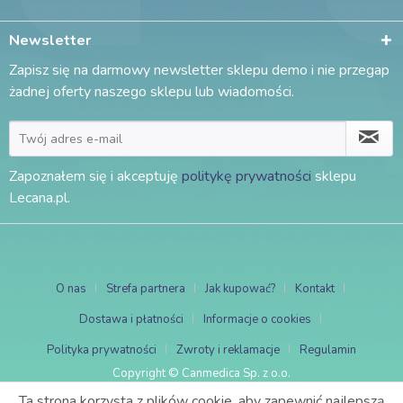
Newsletter
Zapisz się na darmowy newsletter sklepu demo i nie przegap
żadnej oferty naszego sklepu lub wiadomości.
Zapoznałem się i akceptuję
politykę prywatności
sklepu
Lecana.pl.
O nas
Strefa partnera
Jak kupować?
Kontakt
Dostawa i płatności
Informacje o cookies
Polityka prywatności
Zwroty i reklamacje
Regulamin
Copyright © Canmedica Sp. z o.o.
Ta strona korzysta z plików cookie, aby zapewnić najlepszą