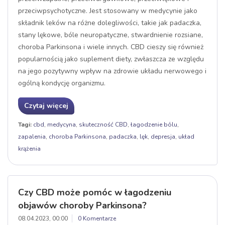
przeciwpsychotyczne. Jest stosowany w medycynie jako
składnik leków na różne dolegliwości, takie jak padaczka,
stany lękowe, bóle neuropatyczne, stwardnienie rozsiane,
choroba Parkinsona i wiele innych. CBD cieszy się również
popularnością jako suplement diety, zwłaszcza ze względu
na jego pozytywny wpływ na zdrowie układu nerwowego i
ogólną kondycję organizmu.
Czytaj więcej
Tagi:
cbd
,
medycyna
,
skuteczność CBD
,
łagodzenie bólu
,
zapalenia
,
choroba Parkinsona
,
padaczka
,
lęk
,
depresja
,
układ
krążenia
Czy CBD może pomóc w łagodzeniu
objawów choroby Parkinsona?
08.04.2023, 00:00
0 Komentarze