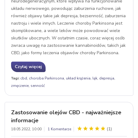
neurodegeneracyjnym, które wpływa na funkcjonowanie
układu nerwowego, powodując zaburzenia ruchowe, jak
również objawy takie jak depresja, bezsenność, zaburzenia
nastroju i wiele innych. Leczenie choroby Parkinsona jest
skomplikowane, a wiele leków może powodować wiele
skutków ubocznych. W ostatnim czasie, coraz więcej osób
zwraca uwagę na zastosowanie kannabinoidów, takich jak
CBD, jako formy leczenia objawów choroby Parkinsona.
Czytaj więcej
Tagi:
cbd
,
choroba Parkinsona
,
układ krążenia
,
lęk
,
depresja
,
zmęczenie
,
senność
Zastosowanie olejów CBD - najważniejsze
informacje
(
1
)
18.05.2022, 10:00
1 Komentarze