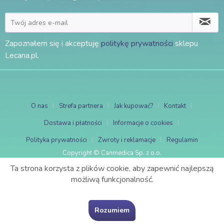
Zapoznałem się i akceptuję
politykę prywatności
sklepu
Lecana.pl.
O nas
Strefa partnera
Jak kupować?
Kontakt
Dostawa i płatności
Informacje o cookies
Polityka prywatności
Zwroty i reklamacje
Regulamin
Copyright © Canmedica Sp. z o.o.
Ta strona korzysta z plików cookie, aby zapewnić najlepszą
możliwą funkcjonalność.
Rozumiem