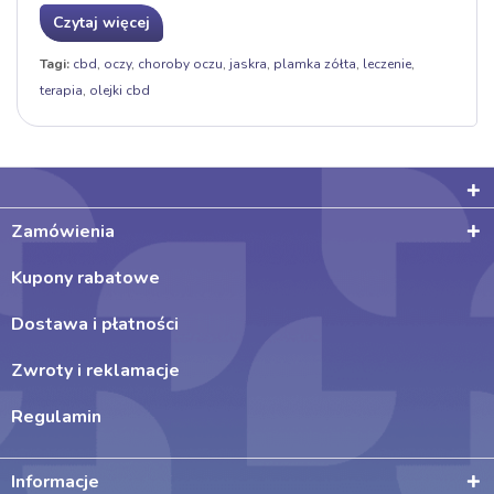
Czytaj więcej
Tagi:
cbd
,
oczy
,
choroby oczu
,
jaskra
,
plamka zółta
,
leczenie
,
terapia
,
olejki cbd
Zamówienia
Kupony rabatowe
Dostawa i płatności
Zwroty i reklamacje
Regulamin
Informacje