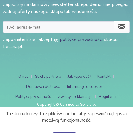
Zapisz się na darmowy newsletter sklepu demo i nie przegap
żadnej oferty naszego sklepu lub wiadomości.
Zapoznałem się i akceptuję
politykę prywatności
sklepu
Lecana.pl.
O nas
Strefa partnera
Jak kupować?
Kontakt
Dostawa i płatności
Informacje o cookies
Polityka prywatności
Zwroty i reklamacje
Regulamin
Copyright © Canmedica Sp. z o.o.
Ta strona korzysta z plików cookie, aby zapewnić najlepszą
możliwą funkcjonalność.