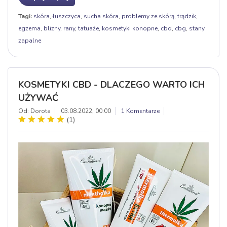
Tagi:
skóra
,
łuszczyca
,
sucha skóra
,
problemy ze skórą
,
trądzik
,
egzema
,
blizny
,
rany
,
tatuaże
,
kosmetyki konopne
,
cbd
,
cbg
,
stany
zapalne
KOSMETYKI CBD - DLACZEGO WARTO ICH
UŻYWAĆ
Od: Dorota
03.08.2022, 00:00
1 Komentarze
(
1
)