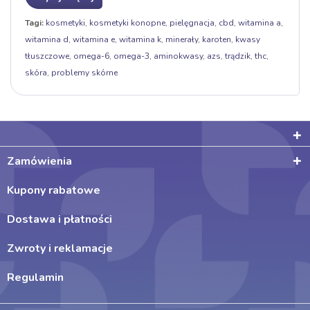
Tagi:
kosmetyki
,
kosmetyki konopne
,
pielęgnacja
,
cbd
,
witamina a
,
witamina d
,
witamina e
,
witamina k
,
minerały
,
karoten
,
kwasy
tłuszczowe
,
omega-6
,
omega-3
,
aminokwasy
,
azs
,
trądzik
,
thc
,
skóra
,
problemy skórne
Zamówienia
Kupony rabatowe
Dostawa i płatności
Zwroty i reklamacje
Regulamin