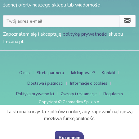
żadnej oferty naszego sklepu lub wiadomości.
Zapoznałem się i akceptuję
politykę prywatności
sklepu
Lecana.pl.
O nas
Strefa partnera
Jak kupować?
Kontakt
Dostawa i płatności
Informacje o cookies
Polityka prywatności
Zwroty i reklamacje
Regulamin
Copyright © Canmedica Sp. z o.o.
Ta strona korzysta z plików cookie, aby zapewnić najlepszą
możliwą funkcjonalność.
Rozumiem